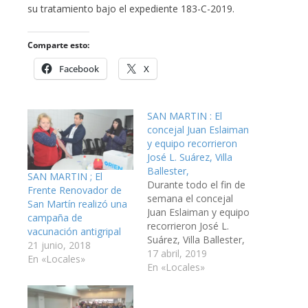
su tratamiento bajo el expediente 183-C-2019.
Comparte esto:
Facebook
X
SAN MARTIN : El
concejal Juan Eslaiman
y equipo recorrieron
José L. Suárez, Villa
Ballester,
SAN MARTIN ; El
Durante todo el fin de
Frente Renovador de
semana el concejal
San Martín realizó una
Juan Eslaiman y equipo
campaña de
recorrieron José L.
vacunación antigripal
Suárez, Villa Ballester,
21 junio, 2018
Billinghurst y San
17 abril, 2019
En «Locales»
Martín centro para
En «Locales»
contarle al vecino
sobre la propuesta de