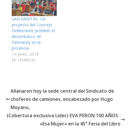
seguridad que tienen
para el distrito con
hincapié en la aprobada
y exitosa gestión en
SAN MARTÍN : Un
esa materia del
proyecto del Concejo
Municipio…
Deliberante prohibió el
desembarco de
Farmacity en la
provincia.
14 junio, 2018
En «Política»
Allanaron hoy la sede central del Sindicato de
choferes de camiones, encabezado por Hugo
Moyano,
(Cobertura exclusiva Líder) EVA PERON 100 AÑOS :
«Esa Mujer» en la 45° Feria del Libro