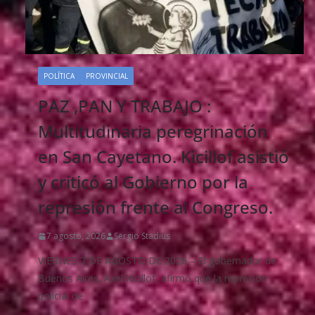
POLÍTICA
PROVINCIAL
PAZ ,PAN Y TRABAJO :
Multitudinaria peregrinación
en San Cayetano. Kicillof asistió
y criticó al Gobierno por la
represión frente al Congreso.
7 agosto, 2026
Sergio Stadius
VIERNES 7 DE AGOSTO DE 2026 – El gobernador de
Buenos Aires, Axel Kicillof, afirmó que la represión
policial de