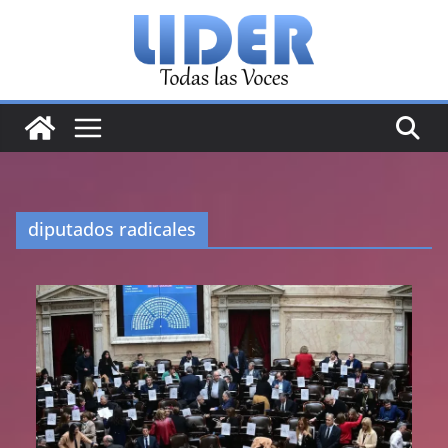
Saltar
al
contenido
diputados radicales