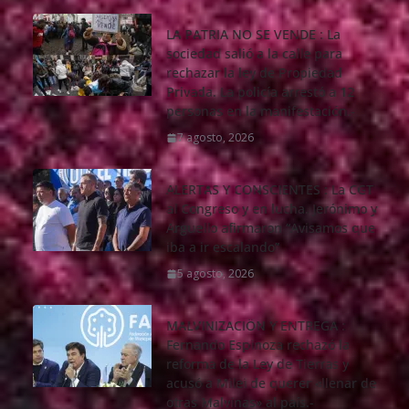
LA PATRIA NO SE VENDE : La
sociedad salió a la calle para
rechazar la ley de Propiedad
Privada. La policía arrestó a 12
personas en la manifestación.-
7 agosto, 2026
ALERTAS Y CONSCIENTES : La CGT
al Congreso y en lucha. Jerónimo y
Arguello afirmaron “Avisamos que
iba a ir escalando”
5 agosto, 2026
MALVINIZACIÖN Y ENTREGA :
Fernando Espinoza rechazó la
reforma de la Ley de Tierras y
acusó a Milei de querer «llenar de
otras Malvinas» al país.-