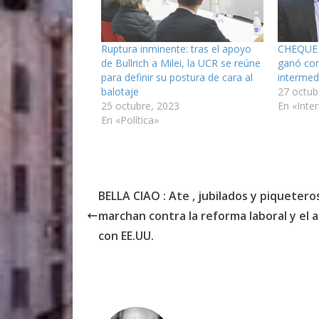
Ruptura inminente: tras el apoyo
CHEQUE 
de Bullrich a Milei, la UCR se reúne
ganó con
para definir su postura de cara al
intermedi
balotaje
27 octub
25 octubre, 2023
En «Inte
En «Política»
BELLA CIAO : Ate , jubilados y piquetero
marchan contra la reforma laboral y el 
con EE.UU.