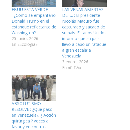
EE.UU ESTA VERDE
LAS VENAS ABIERTAS
: ¿Cómo se empantanó
DE …. : El presidente
Donald Trump en el
Nicolás Maduro fue
estanque reflectante de
capturado y sacado de
Washington?
su país. Estados Unidos
25 junio, 2026
informó que su país
En «Ecología»
llevó a cabo un “ataque
a gran escala”a
Venezuela
3 enero, 2026
En «C.T.V»
ABSOLUTISMO
RESOLVE : ¿Qué pasó
en Venezuela?. ¿ Acción
quirúrgica ?.Voces a
favor y en contra.-