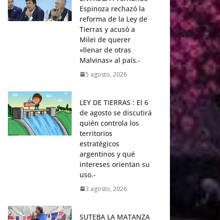
Espinoza rechazó la
reforma de la Ley de
Tierras y acusó a
Milei de querer
«llenar de otras
Malvinas» al país.-
5 agosto, 2026
LEY DE TIERRAS : El 6
de agosto se discutirá
quién controla los
territorios
estratégicos
argentinos y qué
intereses orientan su
uso.-
3 agosto, 2026
SUTEBA LA MATANZA