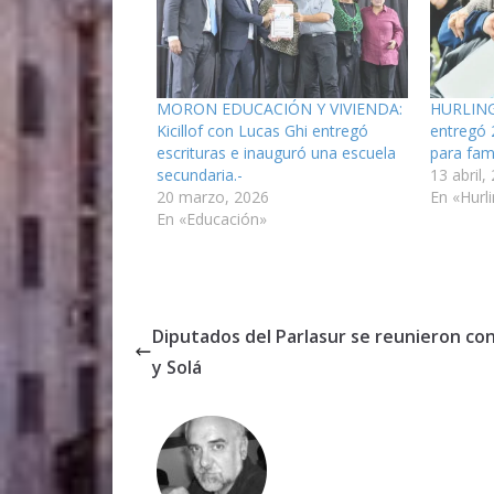
MORON EDUCACIÓN Y VIVIENDA:
HURLING
Kicillof con Lucas Ghi entregó
entregó 
escrituras e inauguró una escuela
para fam
secundaria.-
13 abril,
20 marzo, 2026
En «Hurl
En «Educación»
Diputados del Parlasur se reunieron co
y Solá