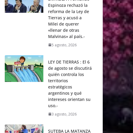
Espinoza rechazó la
reforma de la Ley de
Tierras y acusó a
Milei de querer
«llenar de otras
Malvinas» al país.-
5 agosto, 2026
LEY DE TIERRAS : El 6
de agosto se discutirá
quién controla los
territorios
estratégicos
argentinos y qué
intereses orientan su
uso.-
3 agosto, 2026
SUTEBA LA MATANZA