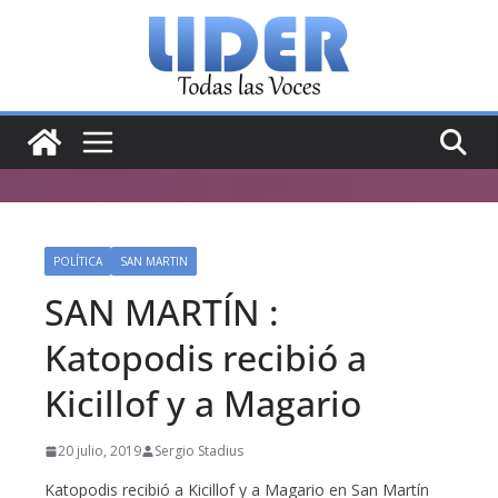
Saltar
al
contenido
POLÍTICA
SAN MARTIN
SAN MARTÍN :
Katopodis recibió a
Kicillof y a Magario
20 julio, 2019
Sergio Stadius
Katopodis recibió a Kicillof y a Magario en San Martín