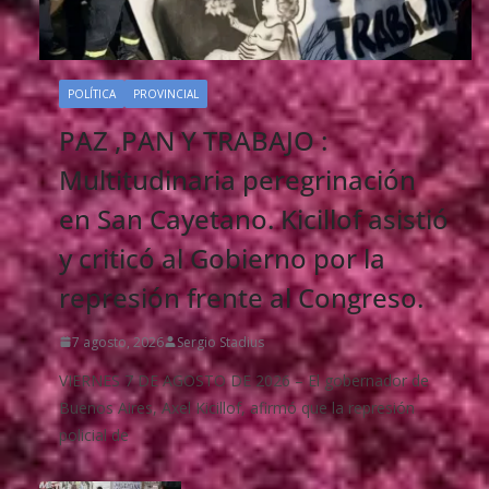
POLÍTICA
PROVINCIAL
PAZ ,PAN Y TRABAJO :
Multitudinaria peregrinación
en San Cayetano. Kicillof asistió
y criticó al Gobierno por la
represión frente al Congreso.
7 agosto, 2026
Sergio Stadius
VIERNES 7 DE AGOSTO DE 2026 – El gobernador de
Buenos Aires, Axel Kicillof, afirmó que la represión
policial de