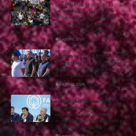
LA PATRIA NO SE VENDE : La
sociedad salió a la calle para
rechazar la ley de Propiedad
Privada. La policía arrestó a 12
personas en la manifestación.-
7 agosto, 2026
ALERTAS Y CONSCIENTES : La CGT
al Congreso y en lucha. Jerónimo y
Arguello afirmaron “Avisamos que
iba a ir escalando”
5 agosto, 2026
MALVINIZACIÖN Y ENTREGA :
Fernando Espinoza rechazó la
reforma de la Ley de Tierras y
acusó a Milei de querer «llenar de
otras Malvinas» al país.-
5 agosto, 2026