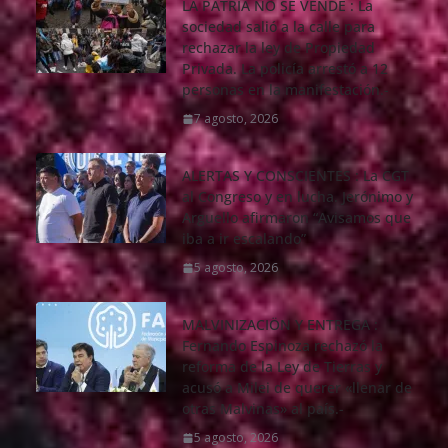
LA PATRIA NO SE VENDE : La
sociedad salió a la calle para
rechazar la ley de Propiedad
Privada. La policía arrestó a 12
personas en la manifestación.-
7 agosto, 2026
ALERTAS Y CONSCIENTES : La CGT
al Congreso y en lucha. Jerónimo y
Arguello afirmaron “Avisamos que
iba a ir escalando”
5 agosto, 2026
MALVINIZACIÖN Y ENTREGA :
Fernando Espinoza rechazó la
reforma de la Ley de Tierras y
acusó a Milei de querer «llenar de
otras Malvinas» al país.-
5 agosto, 2026