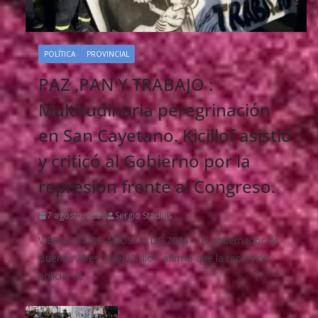
POLÍTICA
PROVINCIAL
PAZ ,PAN Y TRABAJO :
Multitudinaria peregrinación
en San Cayetano. Kicillof asistió
y criticó al Gobierno por la
represión frente al Congreso.
7 agosto, 2026
Sergio Stadius
VIERNES 7 DE AGOSTO DE 2026 – El gobernador de
Buenos Aires, Axel Kicillof, afirmó que la represión
policial de