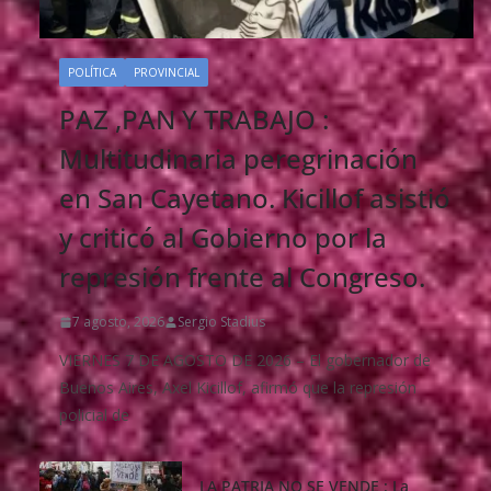
POLÍTICA
PROVINCIAL
PAZ ,PAN Y TRABAJO :
Multitudinaria peregrinación
en San Cayetano. Kicillof asistió
y criticó al Gobierno por la
represión frente al Congreso.
7 agosto, 2026
Sergio Stadius
VIERNES 7 DE AGOSTO DE 2026 – El gobernador de
Buenos Aires, Axel Kicillof, afirmó que la represión
policial de
LA PATRIA NO SE VENDE : La