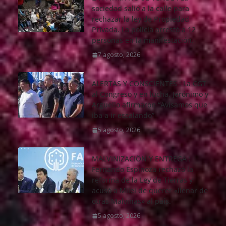
sociedad salió a la calle para
rechazar la ley de Propiedad
Privada. La policía arrestó a 12
personas en la manifestación.-
7 agosto, 2026
ALERTAS Y CONSCIENTES : La CGT
al Congreso y en lucha. Jerónimo y
Arguello afirmaron “Avisamos que
iba a ir escalando”
5 agosto, 2026
MALVINIZACIÖN Y ENTREGA :
Fernando Espinoza rechazó la
reforma de la Ley de Tierras y
acusó a Milei de querer «llenar de
otras Malvinas» al país.-
5 agosto, 2026