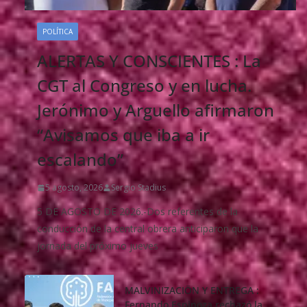
POLÍTICA
ALERTAS Y CONSCIENTES : La
CGT al Congreso y en lucha.
Jerónimo y Arguello afirmaron
“Avisamos que iba a ir
escalando”
5 agosto, 2026
Sergio Stadius
5 DE AGOSTO DE 2026.-Dos referentes de la
conducción de la central obrera anticiparon que la
jornada del próximo jueves
MALVINIZACIÖN Y ENTREGA :
Fernando Espinoza rechazó la