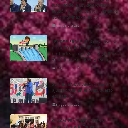
reforma de la Ley de Tierras y
acusó a Milei de querer «llenar de
otras Malvinas» al país.-
5 agosto, 2026
LEY DE TIERRAS : El 6 de agosto se
discutirá quién controla los
territorios estratégicos argentinos
y qué intereses orientan su uso.-
3 agosto, 2026
SUTEBA LA MATANZA : “Hay un
ajuste brutal en el presupuesto
educativo”.-
3 agosto, 2026
CHACARERA SANTIAGUEÑA :
Arrasó Gerardo Zamora .La