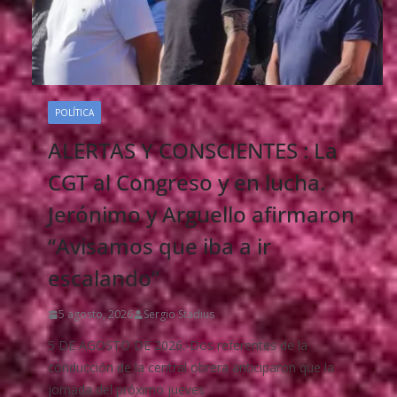
POLÍTICA
ALERTAS Y CONSCIENTES : La
CGT al Congreso y en lucha.
Jerónimo y Arguello afirmaron
“Avisamos que iba a ir
escalando”
5 agosto, 2026
Sergio Stadius
5 DE AGOSTO DE 2026.-Dos referentes de la
conducción de la central obrera anticiparon que la
jornada del próximo jueves