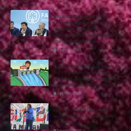
MALVINIZACIÖN Y ENTREGA :
Fernando Espinoza rechazó la
reforma de la Ley de Tierras y
acusó a Milei de querer «llenar de
otras Malvinas» al país.-
5 agosto, 2026
LEY DE TIERRAS : El 6 de agosto se
discutirá quién controla los
territorios estratégicos argentinos
y qué intereses orientan su uso.-
3 agosto, 2026
SUTEBA LA MATANZA : “Hay un
ajuste brutal en el presupuesto
educativo”.-
3 agosto, 2026