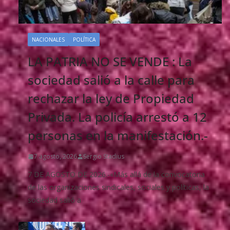
NACIONALES
POLÍTICA
LA PATRIA NO SE VENDE : La
sociedad salió a la calle para
rechazar la ley de Propiedad
Privada. La policía arrestó a 12
personas en la manifestación.-
7 agosto, 2026
Sergio Stadius
7 DE AGOSTO DE 2026.-«Más allá de la convocatoria
de las organizaciones sindicales, sociales y políticas, la
sociedad salió a