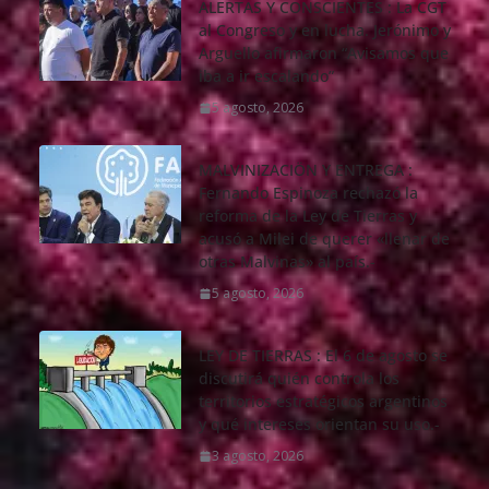
ALERTAS Y CONSCIENTES : La CGT
al Congreso y en lucha. Jerónimo y
Arguello afirmaron “Avisamos que
iba a ir escalando”
5 agosto, 2026
MALVINIZACIÖN Y ENTREGA :
Fernando Espinoza rechazó la
reforma de la Ley de Tierras y
acusó a Milei de querer «llenar de
otras Malvinas» al país.-
5 agosto, 2026
LEY DE TIERRAS : El 6 de agosto se
discutirá quién controla los
territorios estratégicos argentinos
y qué intereses orientan su uso.-
3 agosto, 2026