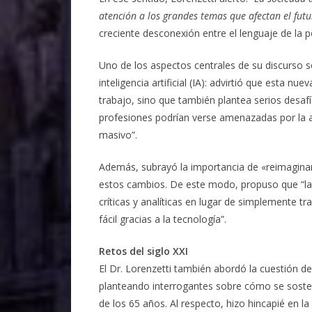
atención a los grandes temas que afectan el fut
creciente desconexión entre el lenguaje de la pol
Uno de los aspectos centrales de su discurso se 
inteligencia artificial (IA): advirtió que esta nu
trabajo, sino que también plantea serios desa
profesiones podrían verse amenazadas por la a
masivo”.
Además, subrayó la importancia de «reimaginar
estos cambios. De este modo, propuso que “las 
críticas y analíticas en lugar de simplemente t
fácil gracias a la tecnología”.
Retos del siglo XXI
El Dr. Lorenzetti también abordó la cuestión d
planteando interrogantes sobre cómo se soste
de los 65 años. Al respecto, hizo hincapié en l