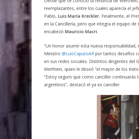
Desde que se conoció la renuncia de Werthein, 
reemplazantes, entre los cuales aparecía el jef
Pablo,
Luis María Kreckler.
Finalmente, el Pre
en la Cancillería, pero que integra el equipo 
encabezó
Mauricio Macri
.
“Un honor asumir esta nueva responsabilidad, 
Ministro
@LuisCaputoAR
por tantos desafíos c
en sus redes sociales. Distintos dirigentes del G
Werthein, quien le deseó ”el mayor de los éxito
“Estoy seguro que como canciller continuarás 
argentinos”, destacó el ya ex canciller.