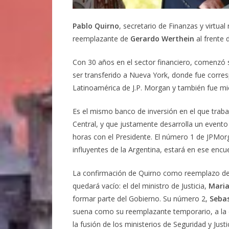
Pablo Quirno
, secretario de Finanzas y virtu
reemplazante de
Gerardo Werthein
al frente d
Con 30 años en el sector financiero, comenzó s
ser transferido a Nueva York, donde fue corr
Latinoamérica de J.P. Morgan y también fue m
Es el mismo banco de inversión en el que trab
Central, y que justamente desarrolla un evento 
horas con el Presidente. El número 1 de JPMor
influyentes de la Argentina, estará en ese encu
La confirmación de Quirno como reemplazo de W
quedará vacío: el del ministro de Justicia,
Maria
formar parte del Gobierno. Su número 2,
Seba
suena como su reemplazante temporario, a la es
la fusión de los ministerios de Seguridad y Justi