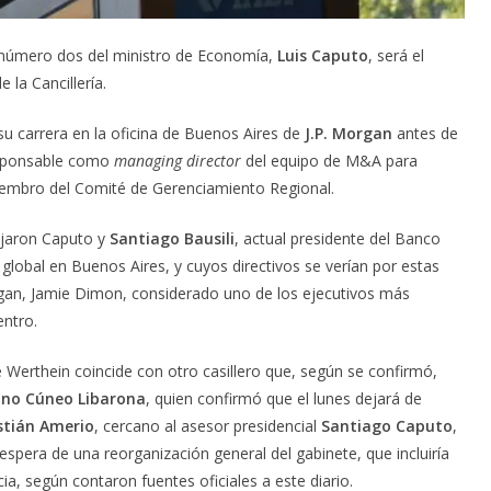
al número dos del ministro de Economía,
Luis Caputo
, será el
e la Cancillería.
u carrera en la oficina de Buenos Aires de
J.P. Morgan
antes de
esponsable como
managing director
del equipo de M&A para
iembro del Comité de Gerenciamiento Regional.
ajaron Caputo y
Santiago Bausili
, actual presidente del Banco
global en Buenos Aires, y cuyos directivos se verían por estas
gan, Jamie Dimon, considerado uno de los ejecutivos más
entro.
erthein coincide con otro casillero que, según se confirmó,
no Cúneo Libarona
, quien confirmó que el lunes dejará de
stián Amerio
, cercano al asesor presidencial
Santiago Caputo
,
pera de una reorganización general del gabinete, que incluiría
cia, según contaron fuentes oficiales a este diario.