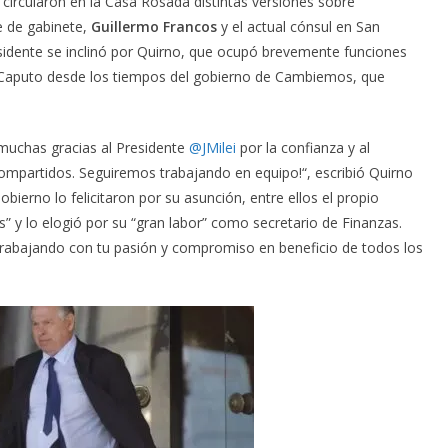
circularon en la Casa Rosada distintas versiones sobre
e de gabinete,
Guillermo Francos
y el actual cónsul en San
sidente se inclinó por Quirno, que ocupó brevemente funciones
de Caputo desde los tiempos del gobierno de Cambiemos, que
muchas gracias al Presidente
@JMilei
por la confianza y al
ompartidos. Seguiremos trabajando en equipo!“, escribió Quirno
obierno lo felicitaron por su asunción, entre ellos el propio
s” y lo elogió por su “gran labor” como secretario de Finanzas.
trabajando con tu pasión y compromiso en beneficio de todos los