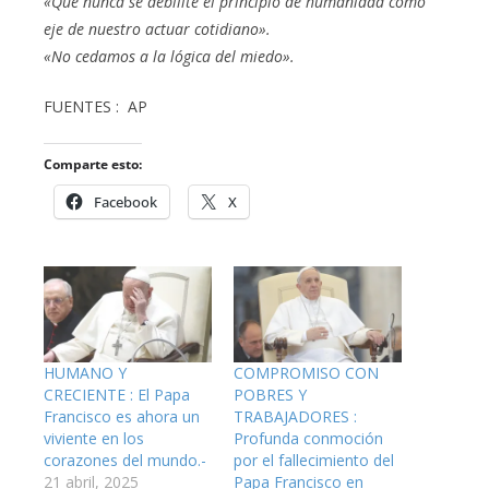
«Que nunca se debilite el principio de humanidad como
eje de nuestro actuar cotidiano».
«No cedamos a la lógica del miedo».
FUENTES : AP
Comparte esto:
Facebook
X
HUMANO Y
COMPROMISO CON
CRECIENTE : El Papa
POBRES Y
Francisco es ahora un
TRABAJADORES :
viviente en los
Profunda conmoción
corazones del mundo.-
por el fallecimiento del
21 abril, 2025
Papa Francisco en