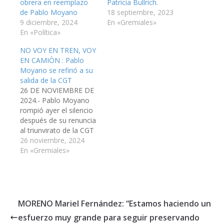
obrera en reemplazo
Patricia Bullrich.
de Pablo Moyano
18 septiembre, 2023
9 diciembre, 2024
En «Gremiales»
En «Política»
NO VOY EN TREN, VOY
EN CAMIÒN : Pablo
Moyano se refirió a su
salida de la CGT
26 DE NOVIEMBRE DE
2024.- Pablo Moyano
rompió ayer el silencio
después de su renuncia
al triunvirato de la CGT
al comprobar que no
26 noviembre, 2024
había conseguido aval
En «Gremiales»
interno para activar un
tercer paro general
contra la
administración de Javier
Milei. “Hay algunos que
MORENO Mariel Fernández: “Estamos haciendo un
creen que hay que
esfuerzo muy grande para seguir preservando
seguir dialogando con…