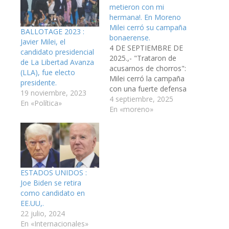
metieron con mi
hermana!. En Moreno
Milei cerró su campaña
BALLOTAGE 2023 :
bonaerense.
Javier Milei, el
4 DE SEPTIEMBRE DE
candidato presidencial
2025.,- "Trataron de
de La Libertad Avanza
acusarnos de chorros":
(LLA), fue electo
Milei cerró la campaña
presidente.
con una fuerte defensa
19 noviembre, 2023
a su hermana y
4 septiembre, 2025
En «Política»
anticipó un "empate
En «moreno»
técnico" para el
domingo.- El presidente
Javier Milei encabezó
este miércoles el acto
de cierre de la
campaña de LLA en la
ESTADOS UNIDOS :
provincia con un…
Joe Biden se retira
como candidato en
EE.UU,.
22 julio, 2024
En «Internacionales»