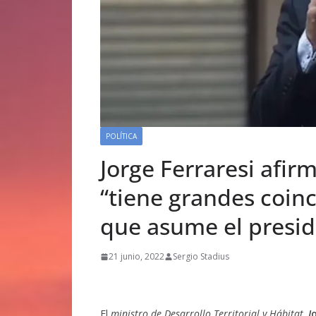
POLÍTICA
Jorge Ferraresi afir
“tiene grandes coinc
que asume el presid
21 junio, 2022
Sergio Stadius
El
ministro de Desarrollo Territorial y Hábitat,
J
o