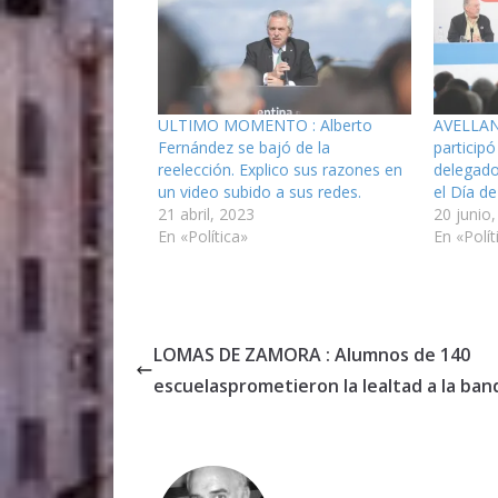
ULTIMO MOMENTO : Alberto
AVELLANE
Fernández se bajó de la
participó
reelección. Explico sus razones en
delegado
un video subido a sus redes.
el Día de
21 abril, 2023
20 junio
En «Política»
En «Polít
LOMAS DE ZAMORA : Alumnos de 140
escuelasprometieron la lealtad a la ban