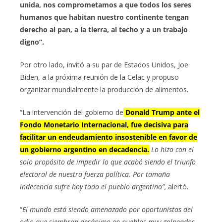
unida, nos comprometamos a que todos los seres
humanos que habitan nuestro continente tengan
derecho al pan, a la tierra, al techo y a un trabajo
digno”.
Por otro lado, invitó a su par de Estados Unidos, Joe
Biden, a la próxima reunión de la Celac y propuso
organizar mundialmente la producción de alimentos.
“La intervención del gobierno de
Donald Trump ante el
Fondo Monetario Internacional, fue decisiva para
facilitar un endeudamiento insostenible en favor de
un gobierno argentino en decadencia.
Lo hizo con el
solo propósito de impedir lo que acabó siendo el triunfo
electoral de nuestra fuerza política. Por tamaña
indecencia sufre hoy todo el pueblo argentino”,
alertó.
“
El mundo está siendo amenazado por oportunistas del
odio que siembran desánimo en pueblos muy golpeados