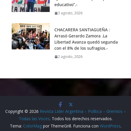
educativo”.-
3 agosto, 2026
CHACARERA SANTIAGUEÑA :
Arrasó Gerardo Zamora .La
Libertad Avanza quedó segunda
con el 8% de los sufragios.-
2 agosto, 2026
Copyright © 2026
Revista Líder Argentina – Política – Gremios –
Todas las Voces
. Todos los derechos reservados.
Tema:
ColorMag
por ThemeGrill. Funciona con
WordPress
.