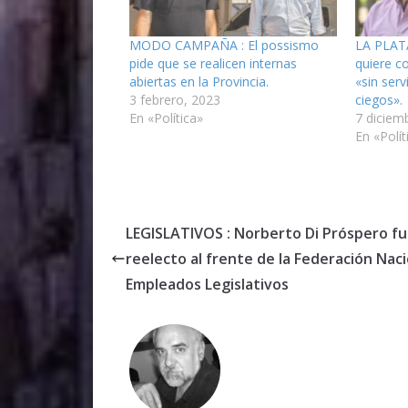
MODO CAMPAÑA : El possismo
LA PLATA
pide que se realicen internas
quiere co
abiertas en la Provincia.
«sin serv
3 febrero, 2023
ciegos».
En «Política»
7 diciem
En «Polít
LEGISLATIVOS : Norberto Di Próspero f
reelecto al frente de la Federación Nac
Empleados Legislativos