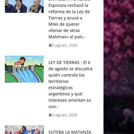
Espinoza rechazó la
reforma de la Ley de
Tierras y acusó a
Milei de querer
«llenar de otras
Malvinas» al país.-
5 agosto, 2026
LEY DE TIERRAS : El 6
de agosto se discutirá
quién controla los
territorios
estratégicos
argentinos y qué
intereses orientan su
uso.-
3 agosto, 2026
SUTEBA LA MATANZA