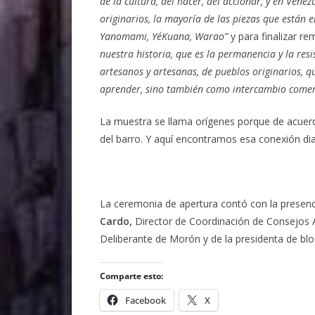
de la cultura, del hacer, del accionar, y en Ven
originarios, la mayoría de las piezas que están 
Yanomami, Ye´Kuana, Warao”
y para finalizar re
nuestra historia, que es la permanencia y la resi
artesanos y artesanas, de pueblos originarios, qu
aprender, sino también como intercambio comerc
La muestra se llama orígenes porque de acuerd
del barro. Y aquí encontramos esa conexión di
La ceremonia de apertura contó con la presen
Cardo,
Director de Coordinación de Consejos A
Deliberante de Morón y de la presidenta de bl
Comparte esto:
Facebook
X