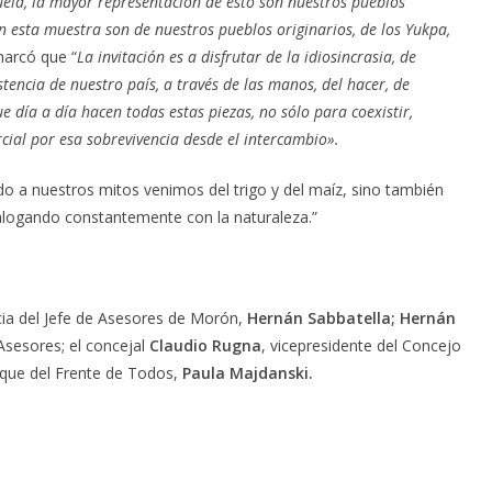
ezuela, la mayor representación de esto son nuestros pueblos
en esta muestra son de nuestros pueblos originarios, de los Yukpa,
marcó que “
La invitación es a disfrutar de la idiosincrasia, de
stencia de nuestro país, a través de las manos, del hacer, de
e día a día hacen todas estas piezas, no sólo para coexistir,
ial por esa sobrevivencia desde el intercambio».
o a nuestros mitos venimos del trigo y del maíz, sino también
alogando constantemente con la naturaleza.”
cia del Jefe de Asesores de Morón,
Hernán Sabbatella;
Hernán
sesores; el concejal
Claudio Rugna
, vicepresidente del Concejo
oque del Frente de Todos,
Paula Majdanski.