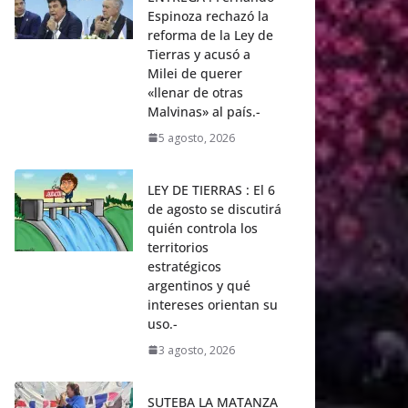
Espinoza rechazó la
reforma de la Ley de
Tierras y acusó a
Milei de querer
«llenar de otras
Malvinas» al país.-
5 agosto, 2026
LEY DE TIERRAS : El 6
de agosto se discutirá
quién controla los
territorios
estratégicos
argentinos y qué
intereses orientan su
uso.-
3 agosto, 2026
SUTEBA LA MATANZA