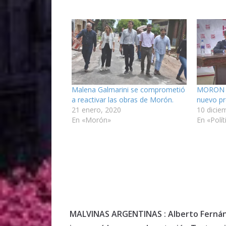
Malena Galmarini se comprometió
MORON : 
a reactivar las obras de Morón.
nuevo pr
21 enero, 2020
10 dicie
En «Morón»
En «Polít
MALVINAS ARGENTINAS : Alberto Ferná