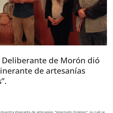
 Deliberante de Morón dió
itinerante de artesanías
”.
a muestra itinerante de artesanías
“Venezuela Orígenes”
, la cuál se