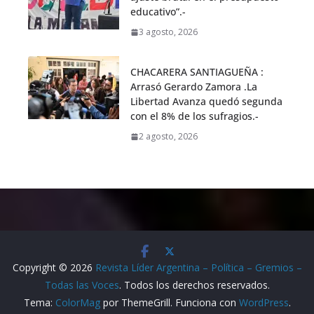
educativo”.-
3 agosto, 2026
CHACARERA SANTIAGUEÑA :
Arrasó Gerardo Zamora .La
Libertad Avanza quedó segunda
con el 8% de los sufragios.-
2 agosto, 2026
Copyright © 2026
Revista Líder Argentina – Política – Gremios –
Todas las Voces
. Todos los derechos reservados.
Tema:
ColorMag
por ThemeGrill. Funciona con
WordPress
.