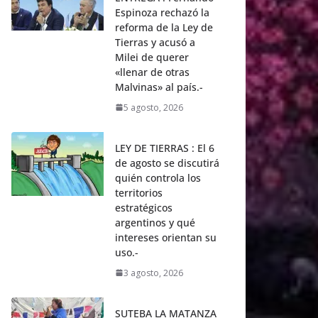
Espinoza rechazó la
reforma de la Ley de
Tierras y acusó a
Milei de querer
«llenar de otras
Malvinas» al país.-
5 agosto, 2026
LEY DE TIERRAS : El 6
de agosto se discutirá
quién controla los
territorios
estratégicos
argentinos y qué
intereses orientan su
uso.-
3 agosto, 2026
SUTEBA LA MATANZA