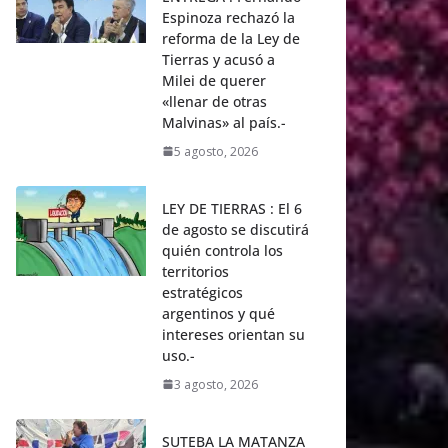
Espinoza rechazó la
reforma de la Ley de
Tierras y acusó a
Milei de querer
«llenar de otras
Malvinas» al país.-
5 agosto, 2026
LEY DE TIERRAS : El 6
de agosto se discutirá
quién controla los
territorios
estratégicos
argentinos y qué
intereses orientan su
uso.-
3 agosto, 2026
SUTEBA LA MATANZA