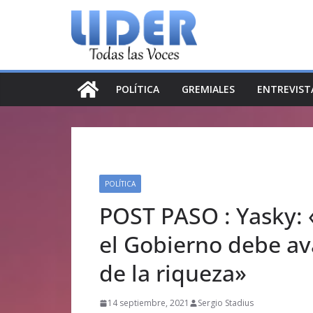
Saltar
al
contenido
POLÍTICA
GREMIALES
ENTREVIST
POLÍTICA
POST PASO : Yasky: 
el Gobierno debe av
de la riqueza»
14 septiembre, 2021
Sergio Stadius