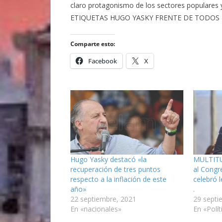
claro protagonismo de los sectores populares y
ETIQUETAS HUGO YASKY FRENTE DE TODOS E
Comparte esto:
Facebook
X
Hugo Yasky destacó «la
MULTITU
recuperación de tres puntos
al Congr
respecto a la inflación de este
celebró 
año»
.
22 septiembre, 2021
29 septi
En «nacionales»
En «Polít