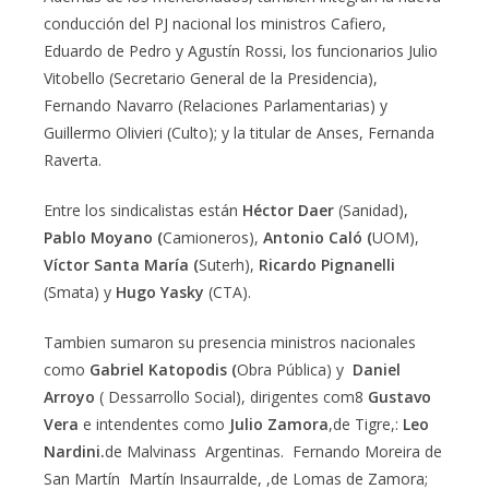
conducción del PJ nacional los ministros Cafiero,
Eduardo de Pedro y Agustín Rossi, los funcionarios Julio
Vitobello (Secretario General de la Presidencia),
Fernando Navarro (Relaciones Parlamentarias) y
Guillermo Olivieri (Culto); y la titular de Anses, Fernanda
Raverta.
Entre los sindicalistas están
Héctor Daer
(Sanidad),
Pablo Moyano (
Camioneros),
Antonio Caló (
UOM),
Víctor Santa María (
Suterh),
Ricardo Pignanelli
(Smata) y
Hugo Yasky
(CTA).
Tambien sumaron su presencia ministros nacionales
como
Gabriel Katopodis (
Obra Pública) y
Daniel
Arroyo
( Dessarrollo Social), dirigentes com8
Gustavo
Vera
e intendentes como
Julio Zamora
,de Tigre,:
Leo
Nardini.
de Malvinass Argentinas. Fernando Moreira de
San Martín Martín Insaurralde, ,de Lomas de Zamora;