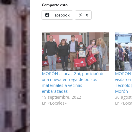
Comparte esto:
Facebook
X
MORÓN : Lucas Ghi, participó de
MORON : 
una nueva entrega de bolsos
visitaron
maternales a vecinas
Tecnológ
embarazadas.
Morón
19 septiembre, 2022
30 agost
En «Locales»
En «Loca