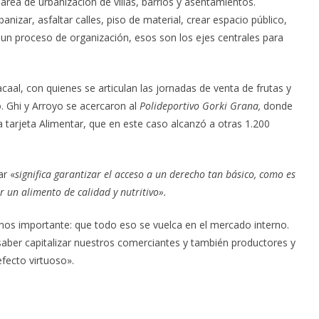
rea de urbanización de villas, barrios y asentamientos.
nizar, asfaltar calles, piso de material, crear espacio público,
 un proceso de organización, esos son los ejes centrales para
aal, con quienes se articulan las jornadas de venta de frutas y
o. Ghi y Arroyo se acercaron al
Polideportivo Gorki Grana,
donde
la tarjeta Alimentar, que en este caso alcanzó a otras 1.200
ar «
significa garantizar el acceso a un derecho tan básico, como es
r un alimento de calidad y nutritivo».
os importante: que todo eso se vuelca en el mercado interno.
saber capitalizar nuestros comerciantes y también productores y
fecto virtuoso».