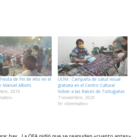
iesta de Fin de Año en el
UOM : Campaña de salud visual
 Manuel Alberti.
gratuita en el Centro Cultural
mbre, 2019
Volver a las Raíces de Tortuguitas
iales»
7 noviembre, 2020
En «Gremiales»
ure: hay
La OEA pidió que se reanuden «cuanto antes»