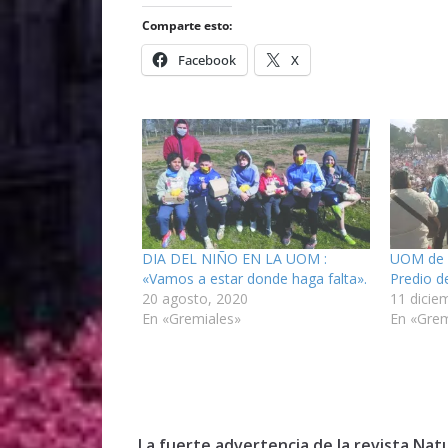
Comparte esto:
Facebook
X
DIA DEL NIÑO EN LA UOM :
UOM de F
«Vamos a estar donde haga falta».
Predio de
20 agosto, 2020
11 dicie
En «Gremiales»
En «Grem
La fuerte advertencia de la revista Nat