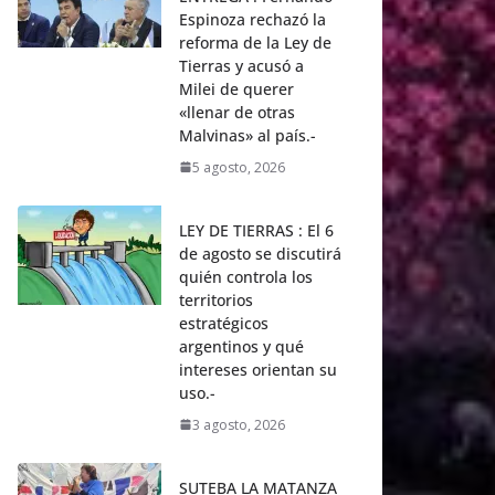
Espinoza rechazó la
reforma de la Ley de
Tierras y acusó a
Milei de querer
«llenar de otras
Malvinas» al país.-
5 agosto, 2026
LEY DE TIERRAS : El 6
de agosto se discutirá
quién controla los
territorios
estratégicos
argentinos y qué
intereses orientan su
uso.-
3 agosto, 2026
SUTEBA LA MATANZA