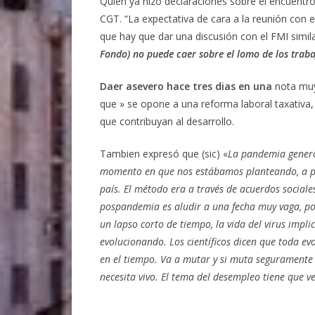
Quien ya hizo declaraciones sobre el encuentro
CGT. “La expectativa de cara a la reunión con
que hay que dar una discusión con el FMI similar
Fondo) no puede caer sobre el lomo de los traba
Daer asevero hace tres dias en una
nota muy
que » se opone a una reforma laboral taxativ
que contribuyan al desarrollo.
Tambien expresó que (sic) «
La pandemia generó
momento en que nos estábamos planteando, a pri
país. El método era a través de acuerdos sociales
pospandemia es aludir a una fecha muy vaga, p
un lapso corto de tiempo, la vida del virus impli
evolucionando. Los científicos dicen que toda ev
en el tiempo. Va a mutar y si muta seguramente 
necesita vivo. El tema del desempleo tiene que v