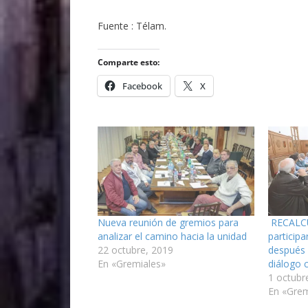
Fuente : Télam.
Comparte esto:
Facebook
X
Nueva reunión de gremios para
RECALCU
analizar el camino hacia la unidad
participa
22 octubre, 2019
después 
En «Gremiales»
diálogo c
1 octubr
En «Grem