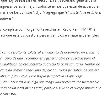
 que hoy se realizará es
Héctor Daer,
secretario general de la
 empresarios es la mejor, todos tenemos que estar de acuerdo en
 a la de los bonistas”, dijo. Y agregó que “
el ajuste (que pediría el
jadores”.
 completa con Jorge Fontevecchia ,en Radio Perfil FM 101.9.
a, aunque está dispuesto a pensar cambios en materia de empleo
 como resultante colateral el aumento de desempleo en el mismo
ncipio de año, recomponer y generar otra perspectiva para el
 y políticos. En ese contexto apareció la crisis sanitaria. Hablar de
orque no vamos a tener una definición. Todos pensábamos que era
caba un pico y caía. Pero hoy la perspectiva es que vaya
olución del virus o de algo que tenga vida pretende ser sustentable
será en un virus menos letal, porque si vive en el cuerpo humano lo
er con esto
«.