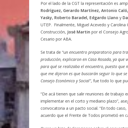
Por el lado de la CGT la representación es amp
Rodríguez, Gerardo Martínez,
Antonio Caló, 
Yasky, Roberto Baradel, Edgardo Llano
y
Da
UTEP. Finalmente, Miguel Acevedo y Carolina C
Construcción,
José Martin
por el Consejo Agroi
Cesario por ABA.
Se trata de “u
n encuentro preparatorio para trab
producción, explicaron en Casa Rosada, ya que v
para qué se realizaba el encuentro, puesto que n
que me dijeron es que buscarán seguir lo que s
Consejo Económico y Social”
, fue todo lo que pu
“De acá tienen que salir reuniones de trabajo 
implementar en el corto y mediano plazo”, aseg
convocatoria a un pacto social. “En todo caso,
acuerdo que el Frente de Todos prometió en ca