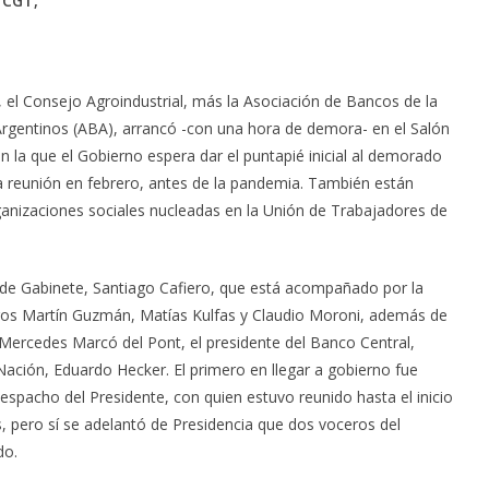
l CGT,
, el Consejo Agroindustrial, más la Asociación de Bancos de la
rgentinos (ABA), arrancó -con una hora de demora- en el Salón
n la que el Gobierno espera dar el puntapié inicial al demorado
 reunión en febrero, antes de la pandemia. También están
rganizaciones sociales nucleadas en la Unión de Trabajadores de
e de Gabinete, Santiago Cafiero, que está acompañado por la
stros Martín Guzmán, Matías Kulfas y Claudio Moroni, además de
te Mercedes Marcó del Pont, el presidente del Banco Central,
Nación, Eduardo Hecker. El primero en llegar a gobierno fue
despacho del Presidente, con quien estuvo reunido hasta el inicio
, pero sí se adelantó de Presidencia que dos voceros del
do.