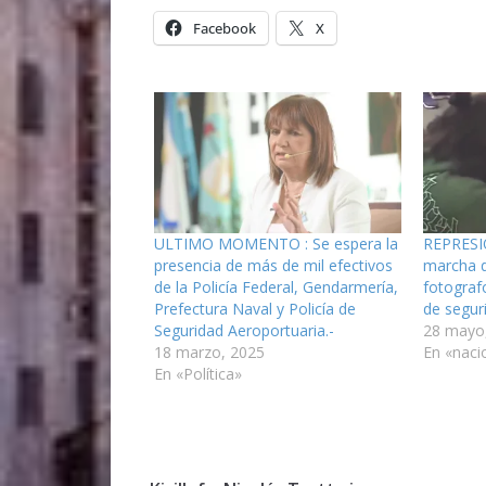
Facebook
X
ULTIMO MOMENTO : Se espera la
REPRESIO
presencia de más de mil efectivos
marcha d
de la Policía Federal, Gendarmería,
fotograf
Prefectura Naval y Policía de
de seguri
Seguridad Aeroportuaria.-
28 mayo
18 marzo, 2025
En «naci
En «Política»