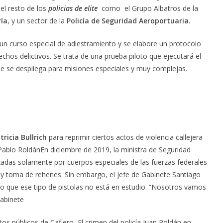
el resto de los
policias de elite
como el Grupo Albatros de la
ía
, y un sector de la
Policía de Seguridad Aeroportuaria.
 un curso especial de adiestramiento y se elabore un protocolo
chos delictivos. Se trata de una prueba piloto que ejecutará el
que se despliega para misiones especiales y muy complejas.
tricia Bullrich
para reprimir ciertos actos de violencia callejera
n Pablo RoldánEn diciembre de 2019, la ministra de Seguridad
izadas solamente por cuerpos especiales de las fuerzas federales
 toma de rehenes. Sin embargo, el jefe de Gabinete Santiago
vo que ese tipo de pistolas no está en estudio. “Nosotros vamos
Gabinete
s públicos de Cafiero, El crimen del policía Juan Roldán en