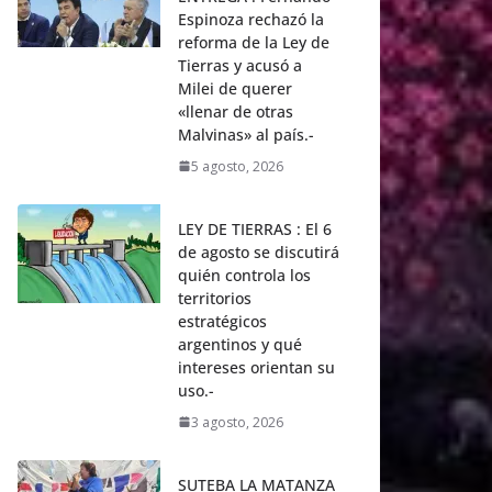
Espinoza rechazó la
reforma de la Ley de
Tierras y acusó a
Milei de querer
«llenar de otras
Malvinas» al país.-
5 agosto, 2026
LEY DE TIERRAS : El 6
de agosto se discutirá
quién controla los
territorios
estratégicos
argentinos y qué
intereses orientan su
uso.-
3 agosto, 2026
SUTEBA LA MATANZA