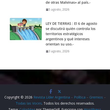
de otras Malvinas» al país.-
5 agosto, 2026
LEY DE TIERRAS : El 6 de agosto
se discutirá quién controla los
territorios estratégicos
argentinos y qué intereses
orientan su uso.-
3 agosto, 2026
Copyright © 2026
Revista Líder Argentina – Política – Gremios –
Todas las Voces
. Todos los derechos reservados.
Tema:
ColorMag
por ThemeGrill. Funciona con
WordPress
.