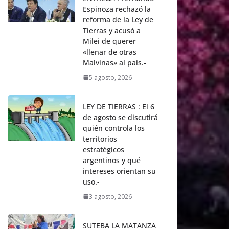
Espinoza rechazó la
reforma de la Ley de
Tierras y acusó a
Milei de querer
«llenar de otras
Malvinas» al país.-
5 agosto, 2026
LEY DE TIERRAS : El 6
de agosto se discutirá
quién controla los
territorios
estratégicos
argentinos y qué
intereses orientan su
uso.-
3 agosto, 2026
SUTEBA LA MATANZA