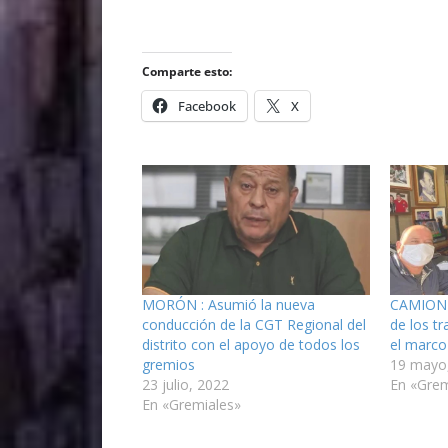
Comparte esto:
Facebook
X
MORÓN : Asumió la nueva
CAMIONER
conducción de la CGT Regional del
de los t
distrito con el apoyo de todos los
el marco
gremios
19 mayo
23 julio, 2022
En «Grem
En «Gremiales»