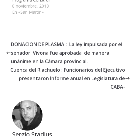
Dignidad, destinado al
8 noviembre, 2018
mejoramiento
En «San Martin»
habitacional progresivo
para los vecinos de los
distintos barrios de San
Martín.
DONACION DE PLASMA : La ley impulsada por el
senador Vivona fue aprobada de manera
unánime en la Cámara provincial.
Cuenca del Riachuelo : Funcionarios del Ejecutivo
presentaron lnforme anual en Legislatura de
CABA-
Sergio Stadius