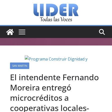
Saltar
al
contenido
SAN MARTIN
El intendente Fernando
Moreira entregó
microcréditos a
cooperativas locales-