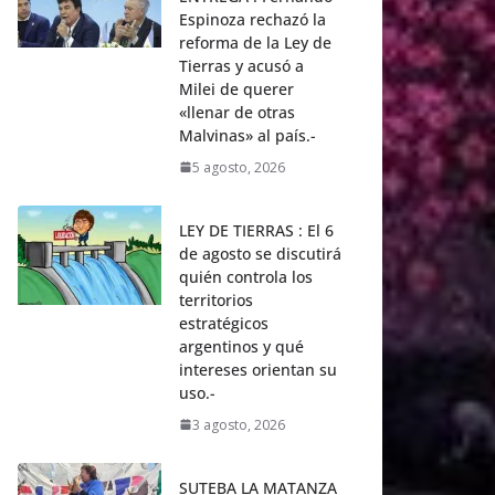
Espinoza rechazó la
reforma de la Ley de
Tierras y acusó a
Milei de querer
«llenar de otras
Malvinas» al país.-
5 agosto, 2026
LEY DE TIERRAS : El 6
de agosto se discutirá
quién controla los
territorios
estratégicos
argentinos y qué
intereses orientan su
uso.-
3 agosto, 2026
SUTEBA LA MATANZA