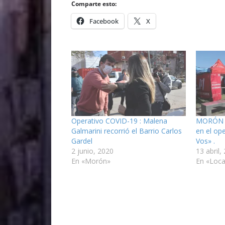
Comparte esto:
Facebook
X
Operativo COVID-19 : Malena
MORÓN : 
Galmarini recorrió el Barrio Carlos
en el op
Gardel
Vos» .
2 junio, 2020
13 abril,
En «Morón»
En «Loca