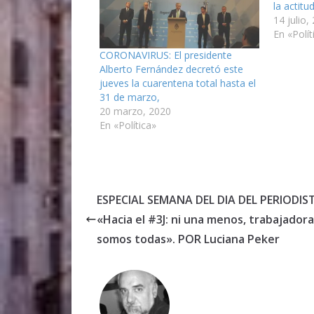
la actitu
14 julio,
En «Polít
CORONAVIRUS: El presidente
Alberto Fernández decretó este
jueves la cuarentena total hasta el
31 de marzo,
20 marzo, 2020
En «Política»
ESPECIAL SEMANA DEL DIA DEL PERIODIST
«Hacia el #3J: ni una menos, trabajador
somos todas». POR Luciana Peker