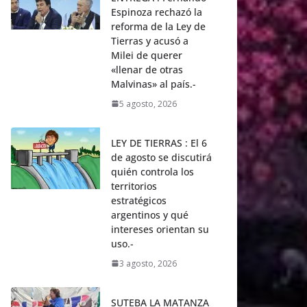
Espinoza rechazó la
reforma de la Ley de
Tierras y acusó a
Milei de querer
«llenar de otras
Malvinas» al país.-
5 agosto, 2026
LEY DE TIERRAS : El 6
de agosto se discutirá
quién controla los
territorios
estratégicos
argentinos y qué
intereses orientan su
uso.-
3 agosto, 2026
SUTEBA LA MATANZA