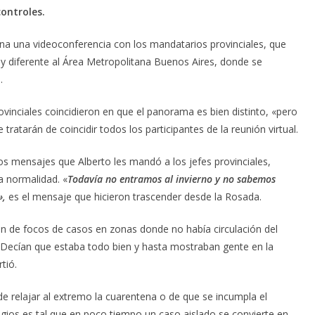
controles.
na una videoconferencia con los mandatarios provinciales, que
diferente al Área Metropolitana Buenos Aires, donde se
.
ovinciales coincidieron en que el panorama es bien distinto, «pero
tratarán de coincidir todos los participantes de la reunión virtual.
los mensajes que Alberto les mandó a los jefes provinciales,
a normalidad. «
Todavía no entramos al invierno y no sabemos
»,
es el mensaje que hicieron trascender desde la Rosada.
ión de focos de casos en zonas donde no había circulación del
«Decían que estaba todo bien y hasta mostraban gente en la
tió.
de relajar al extremo la cuarentena o de que se incumpla el
agios es tal que en poco tiempo un caso aislado se convierte en