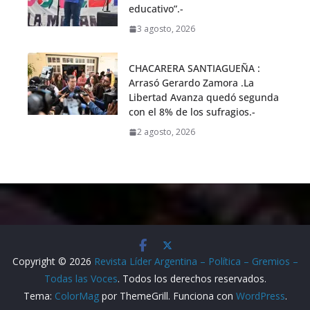
educativo”.-
3 agosto, 2026
CHACARERA SANTIAGUEÑA :
Arrasó Gerardo Zamora .La
Libertad Avanza quedó segunda
con el 8% de los sufragios.-
2 agosto, 2026
Copyright © 2026
Revista Líder Argentina – Política – Gremios –
Todas las Voces
. Todos los derechos reservados.
Tema:
ColorMag
por ThemeGrill. Funciona con
WordPress
.