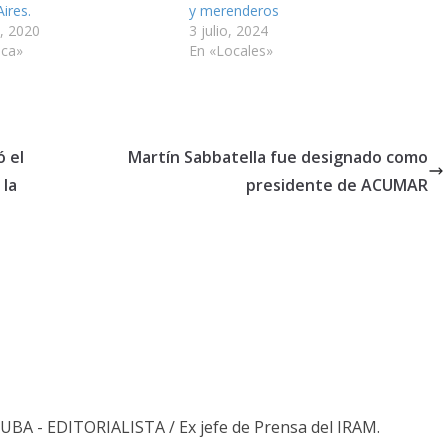
ires.
y merenderos
, 2020
3 julio, 2024
ica»
En «Locales»
ó el
Martín Sabbatella fue designado como
 la
presidente de ACUMAR
s UBA - EDITORIALISTA / Ex jefe de Prensa del IRAM.