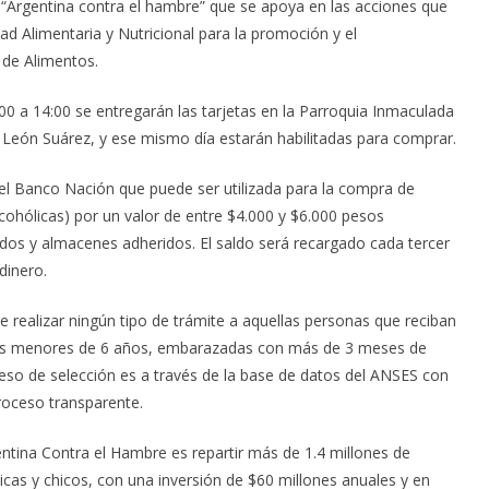
l “Argentina contra el hambre” que se apoya en las acciones que
ad Alimentaria y Nutricional para la promoción y el
 de Alimentos.
7:00 a 14:00 se entregarán las tarjetas en la Parroquia Inmaculada
é León Suárez, y ese mismo día estarán habilitadas para comprar.
del Banco Nación que puede ser utilizada para la compra de
lcohólicas) por un valor de entre $4.000 y $6.000 pesos
dos y almacenes adheridos. El saldo será recargado cada tercer
dinero.
e realizar ningún tipo de trámite a aquellas personas que reciban
hijos menores de 6 años, embarazadas con más de 3 meses de
eso de selección es a través de la base de datos del ANSES con
proceso transparente.
entina Contra el Hambre es repartir más de 1.4 millones de
icas y chicos, con una inversión de $60 millones anuales y en