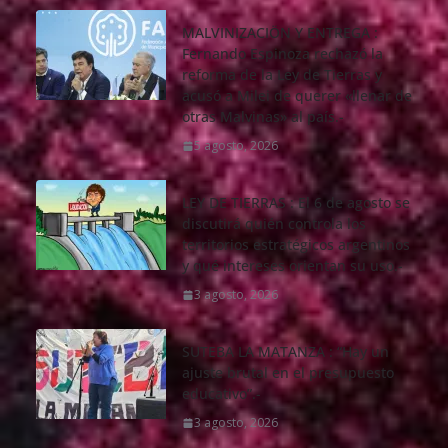
MALVINIZACIÖN Y ENTREGA :
Fernando Espinoza rechazó la
reforma de la Ley de Tierras y
acusó a Milei de querer «llenar de
otras Malvinas» al país.-
5 agosto, 2026
LEY DE TIERRAS : El 6 de agosto se
discutirá quién controla los
territorios estratégicos argentinos
y qué intereses orientan su uso.-
3 agosto, 2026
SUTEBA LA MATANZA : “Hay un
ajuste brutal en el presupuesto
educativo”.-
3 agosto, 2026