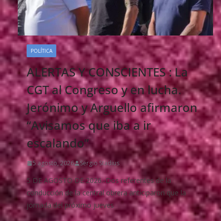
POLÍTICA
ALERTAS Y CONSCIENTES : La
CGT al Congreso y en lucha.
Jerónimo y Arguello afirmaron
“Avisamos que iba a ir
escalando”
5 agosto, 2026
Sergio Stadius
5 DE AGOSTO DE 2026.-Dos referentes de la
conducción de la central obrera anticiparon que la
jornada del próximo jueves