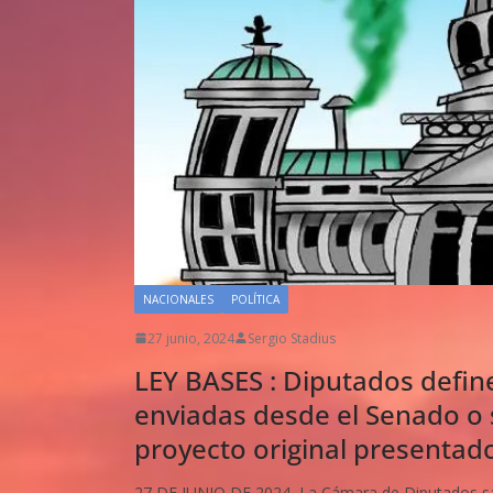
NACIONALES
POLÍTICA
27 junio, 2024
Sergio Stadius
LEY BASES : Diputados defin
enviadas desde el Senado o si
proyecto original presentado 
27 DE JUNIO DE 2024.-La Cámara de Diputados sanc