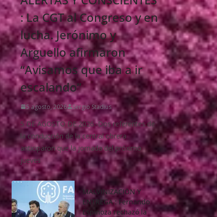
: La CGT al Congreso y en
lucha. Jerónimo y
Arguello afirmaron
“Avisamos que iba a ir
escalando”
5 agosto, 2026
Sergio Stadius
5 DE AGOSTO DE 2026.-Dos referentes de
la conducción de la central obrera
anticiparon que la jornada del próximo
jueves
MALVINIZACIÖN Y
ENTREGA : Fernando
Espinoza rechazó la