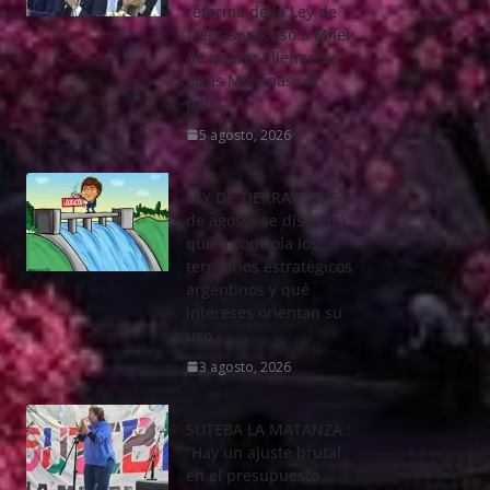
reforma de la Ley de
Tierras y acusó a Milei
de querer «llenar de
otras Malvinas» al
país.-
5 agosto, 2026
LEY DE TIERRAS : El 6
de agosto se discutirá
quién controla los
territorios estratégicos
argentinos y qué
intereses orientan su
uso.-
3 agosto, 2026
SUTEBA LA MATANZA :
“Hay un ajuste brutal
en el presupuesto