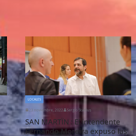
LOCALES
23 noviembre, 2022
Sergio Stadius
SAN MARTÏN : El intendente
Fernando Moreira expuso las