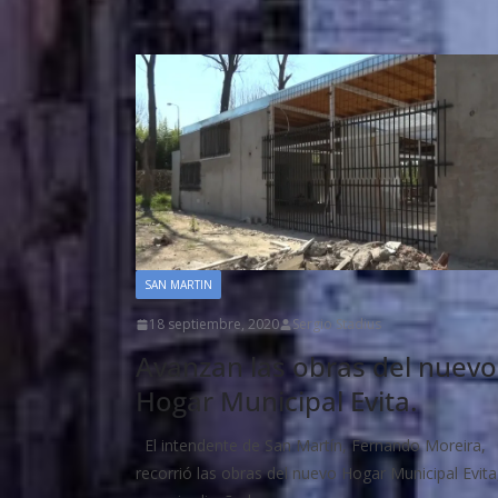
SAN MARTIN
18 septiembre, 2020
Sergio Stadius
Avanzan las obras del nuevo
Hogar Municipal Evita.
El intendente de San Martín, Fernando Moreira,
recorrió las obras del nuevo Hogar Municipal Evita