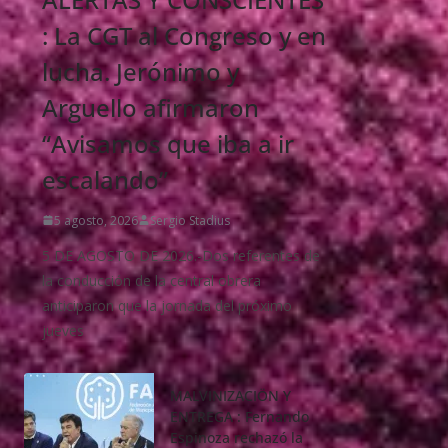
: La CGT al Congreso y en
lucha. Jerónimo y
Arguello afirmaron
“Avisamos que iba a ir
escalando”
5 agosto, 2026
Sergio Stadius
5 DE AGOSTO DE 2026.-Dos referentes de
la conducción de la central obrera
anticiparon que la jornada del próximo
jueves
MALVINIZACIÖN Y
ENTREGA : Fernando
Espinoza rechazó la