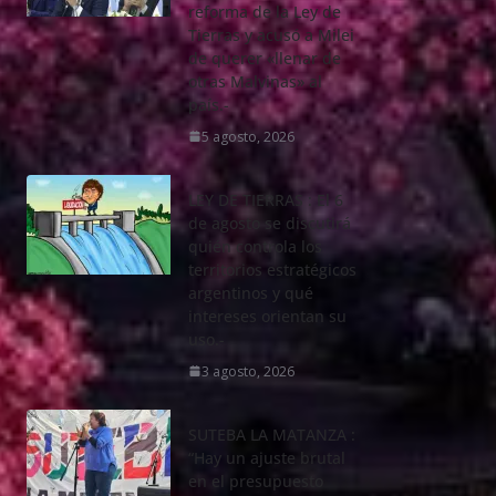
reforma de la Ley de
Tierras y acusó a Milei
de querer «llenar de
otras Malvinas» al
país.-
5 agosto, 2026
LEY DE TIERRAS : El 6
de agosto se discutirá
quién controla los
territorios estratégicos
argentinos y qué
intereses orientan su
uso.-
3 agosto, 2026
SUTEBA LA MATANZA :
“Hay un ajuste brutal
en el presupuesto