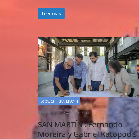
Leer más
LOCALES
SAN MARTIN
9 enero, 2023
Sergio Stadius
SAN MARTÍN : Fernando
Moreira y Gabriel Katopodis