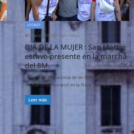
LOCALES
8 marzo, 2022
Sergio Stadius
DIA DE LA MUJER : San Martín
estuvo presente en la marcha
del 8M.
En el Día Internacional de las Mujeres, más de 2 mil
vecinas se convocaron en la Plaza Central y
,
Leer más
,