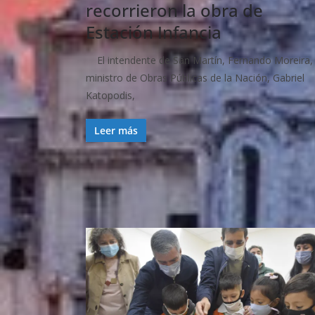
recorrieron la obra de
Estación Infancia
El intendente de San Martín, Fernando Moreira, 
ministro de Obras Públicas de la Nación, Gabriel
Katopodis,
Leer más