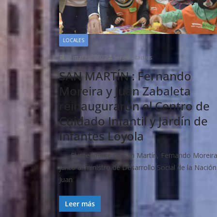
LOCALES
22 marzo, 2022
Sergio Stadius
SAN MARTÍN : Fernando
Moreira y Juan Zabaleta
reinauguraron el Centro de
Cuidado Infantil y Jardín de
Infantes Loyola
El intendente de San Martín, Fernando Moreira
junto al ministro de Desarrollo Social de la Nación
Juan
Leer más