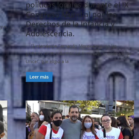
políticas locales durante el IX
Congreso Mundial por los
Derechos de la Infancia y
y el
Adolescencia.
El intendente Fernando Moreira expuso las
políticas locales durante un seminario coordinado por
Unicef, que eligió a la
Leer más