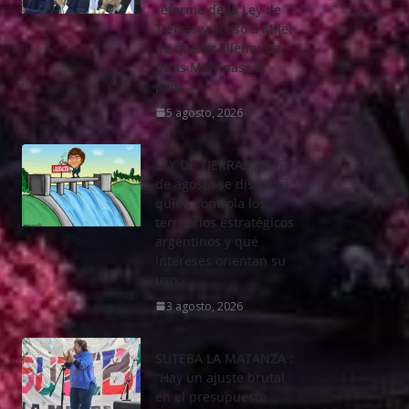
reforma de la Ley de
Tierras y acusó a Milei
de querer «llenar de
otras Malvinas» al
país.-
5 agosto, 2026
LEY DE TIERRAS : El 6
de agosto se discutirá
quién controla los
territorios estratégicos
argentinos y qué
intereses orientan su
uso.-
3 agosto, 2026
SUTEBA LA MATANZA :
“Hay un ajuste brutal
en el presupuesto