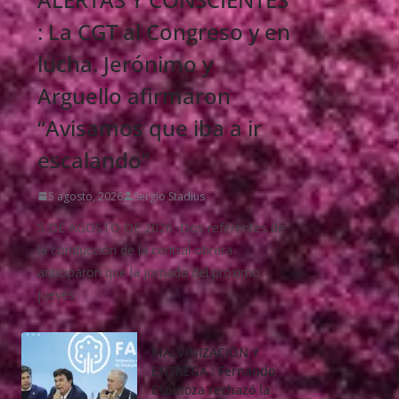
: La CGT al Congreso y en
lucha. Jerónimo y
Arguello afirmaron
“Avisamos que iba a ir
escalando”
5 agosto, 2026
Sergio Stadius
5 DE AGOSTO DE 2026.-Dos referentes de
la conducción de la central obrera
anticiparon que la jornada del próximo
jueves
MALVINIZACIÖN Y
ENTREGA : Fernando
Espinoza rechazó la