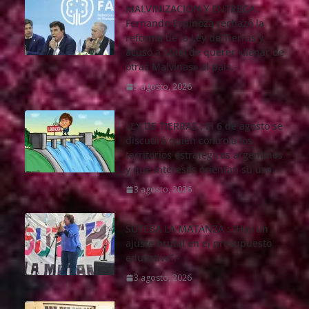
MALVINIZACIÖN Y ENTREGA :
Fernando Espinoza rechazó la
reforma de la Ley de Tierras y
acusó a Milei de querer «llenar de
otras Malvinas» al país.-
5 agosto, 2026
LEY DE TIERRAS : El 6 de agosto se
discutirá quién controla los
territorios estratégicos argentinos
y qué intereses orientan su uso.-
3 agosto, 2026
SUTEBA LA MATANZA : “Hay un
ajuste brutal en el presupuesto
educativo”.-
3 agosto, 2026