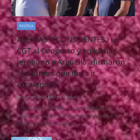
POLÍTICA
ALERTAS Y CONSCIENTES : La
CGT al Congreso y en lucha.
Jerónimo y Arguello afirmaron
“Avisamos que iba a ir
escalando”
5 agosto, 2026
Sergio Stadius
5 DE AGOSTO DE 2026.-Dos referentes de la
conducción de la central obrera anticiparon que la
jornada del próximo jueves