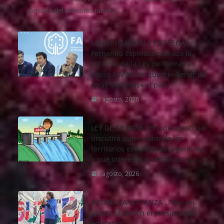
jornada del próximo jueves
MALVINIZACIÖN Y ENTREGA :
Fernando Espinoza rechazó la
reforma de la Ley de Tierras y
acusó a Milei de querer «llenar de
otras Malvinas» al país.-
5 agosto, 2026
LEY DE TIERRAS : El 6 de agosto se
discutirá quién controla los
territorios estratégicos argentinos
y qué intereses orientan su uso.-
3 agosto, 2026
SUTEBA LA MATANZA : “Hay un
ajuste brutal en el presupuesto
educativo”.-