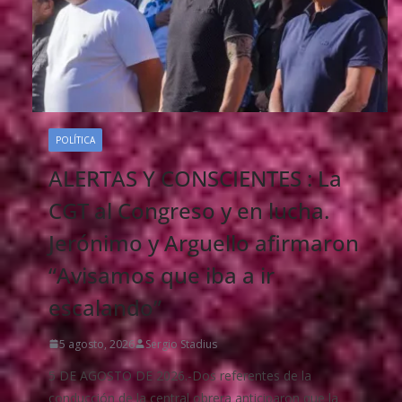
POLÍTICA
ALERTAS Y CONSCIENTES : La
CGT al Congreso y en lucha.
Jerónimo y Arguello afirmaron
“Avisamos que iba a ir
escalando”
5 agosto, 2026
Sergio Stadius
5 DE AGOSTO DE 2026.-Dos referentes de la
conducción de la central obrera anticiparon que la