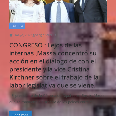
POLÍTICA
5 mayo, 2022
Sergio Stadius
CONGRESO : Lejos de las
internas ,Massa concentró su
acción en el diálogo de con el
presidente y la vice Cristina
Kirchner sobre el trabajo de la
labor legislativa que se viene.
El presidente de la Cámara de Diputados, Sergio Massa,
que se mantiene a distancia de las peleas entre el
Leer más