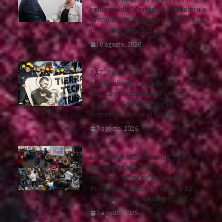
refuerzo de la entidad financiera a
la república Argentina antes de la
presidenciales 2027.-
10 agosto, 2026
PAZ ,PAN Y TRABAJO :
Multitudinaria peregrinación en
San Cayetano. Kicillof asistió y
criticó al Gobierno por la
represión frente al Congreso.
7 agosto, 2026
LA PATRIA NO SE VENDE : La
sociedad salió a la calle para
rechazar la ley de Propiedad
Privada. La policía arrestó a 12
personas en la manifestación.-
7 agosto, 2026