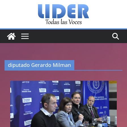
Saltar
al
contenido
diputado Gerardo Milman