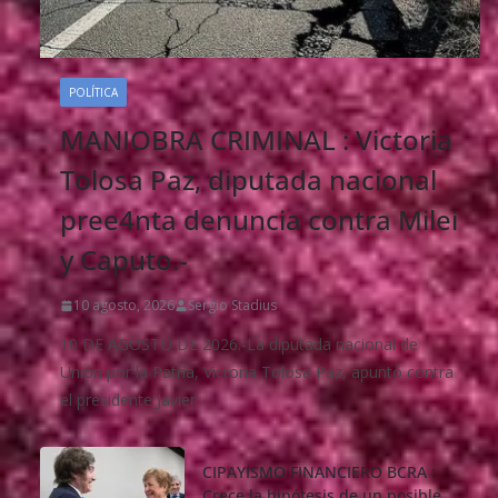
POLÍTICA
MANIOBRA CRIMINAL : Victoria
Tolosa Paz, diputada nacional
pree4nta denuncia contra Milei
y Caputo.-
10 agosto, 2026
Sergio Stadius
10 DE AGOSTO DE 2026.-La diputada nacional de
Unión por la Patria, Victoria Tolosa Paz, apuntó contra
el presidente Javier
CIPAYISMO FINANCIERO BCRA :
Crece la hipótesis de un posible