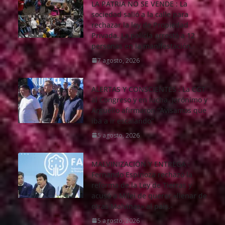
LA PATRIA NO SE VENDE : La
sociedad salió a la calle para
rechazar la ley de Propiedad
Privada. La policía arrestó a 12
personas en la manifestación.-
7 agosto, 2026
ALERTAS Y CONSCIENTES : La CGT
al Congreso y en lucha. Jerónimo y
Arguello afirmaron “Avisamos que
iba a ir escalando”
5 agosto, 2026
MALVINIZACIÖN Y ENTREGA :
Fernando Espinoza rechazó la
reforma de la Ley de Tierras y
acusó a Milei de querer «llenar de
otras Malvinas» al país.-
5 agosto, 2026