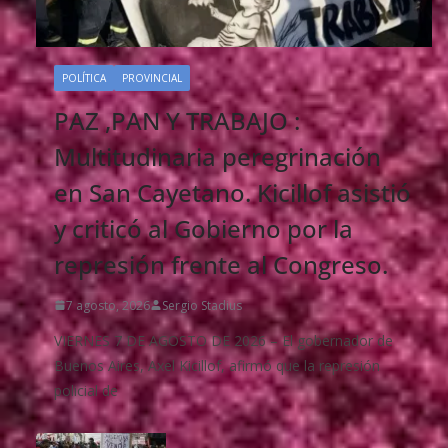
POLÍTICA
PROVINCIAL
PAZ ,PAN Y TRABAJO :
Multitudinaria peregrinación
en San Cayetano. Kicillof asistió
y criticó al Gobierno por la
represión frente al Congreso.
7 agosto, 2026
Sergio Stadius
VIERNES 7 DE AGOSTO DE 2026 – El gobernador de
Buenos Aires, Axel Kicillof, afirmó que la represión
policial de