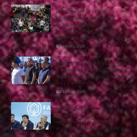
LA PATRIA NO SE VENDE : La
sociedad salió a la calle para
rechazar la ley de Propiedad
Privada. La policía arrestó a 12
personas en la manifestación.-
7 agosto, 2026
ALERTAS Y CONSCIENTES : La CGT
al Congreso y en lucha. Jerónimo y
Arguello afirmaron “Avisamos que
iba a ir escalando”
5 agosto, 2026
MALVINIZACIÖN Y ENTREGA :
Fernando Espinoza rechazó la
reforma de la Ley de Tierras y
acusó a Milei de querer «llenar de
otras Malvinas» al país.-